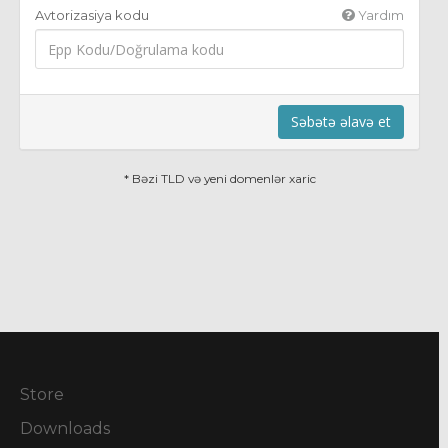
Avtorizasiya kodu
Yardım
Səbətə əlavə et
* Bəzi TLD və yeni domenlər xaric
Store
Downloads