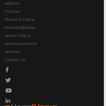
Addons
Invoices
Network Status
Knowledgebase
Server Status
Announcements
Services
Contact Us