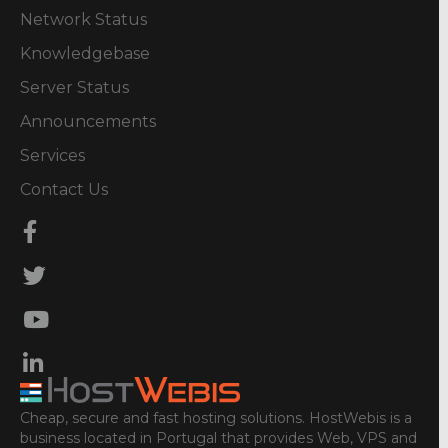
Network Status
Knowledgebase
Server Status
Announcements
Services
Contact Us
Cheap, secure and fast hosting solutions. HostWebis is a
business located in Portugal that provides Web, VPS and