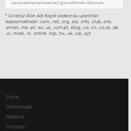
sunucularını(nameserver) güncellemek istiyorum.
*
Ücretsiz Alan Adı Kaydı sadece bu uzantıları
kapsamaktadır: .com, .net, .org, .biz, .info, .club, .site,
.email, .me, .pt, .eu, .us, .com.pt, .blog, .ca, .cn, .co.uk, .de,
.io, .mobi, .nl, .online, .top, .tw, .uk, .vip, .xyz
Store
Downloads
Addons
Invoices