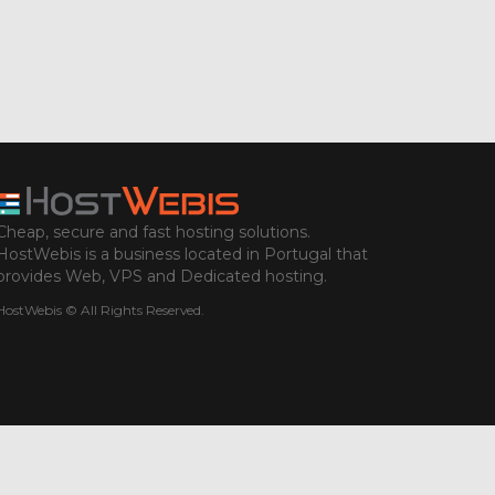
Cheap, secure and fast hosting solutions.
HostWebis is a business located in Portugal that
provides Web, VPS and Dedicated hosting.
HostWebis © All Rights Reserved.