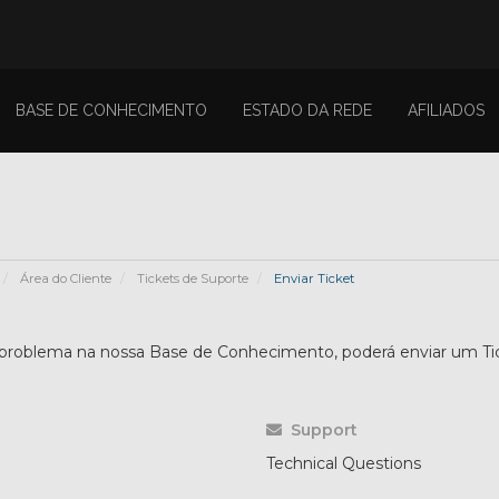
BASE DE CONHECIMENTO
ESTADO DA REDE
AFILIADOS
Área do Cliente
Tickets de Suporte
Enviar Ticket
u problema na nossa Base de Conhecimento, poderá enviar um T
Support
Technical Questions