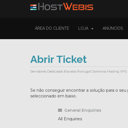
ÁREA DO CLIENTE
LOJA
ANÚNCIOS
Abrir Ticket
Servidores Dedicados Baratos Portugal Domínios Hosting VPS
Se não conseguir encontrar a solução para o se
seleccionado em baixo.
General Enquiries
All Enquiries