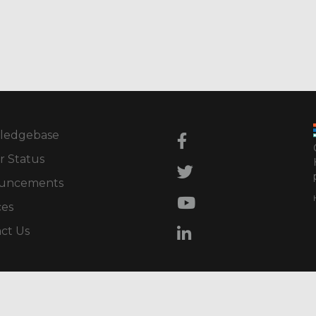
ledgebase
r Status
uncements
ces
ct Us