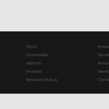
Store
Know
Downloads
Serve
Addons
Anno
Invoices
Servi
Network Status
Conta