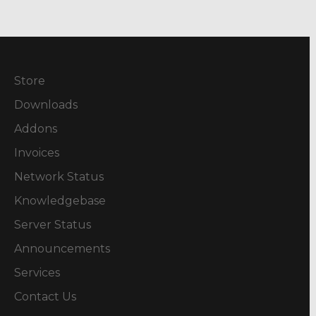
Store
Downloads
Addons
Invoices
Network Status
Knowledgebase
Server Status
Announcements
Services
Contact Us