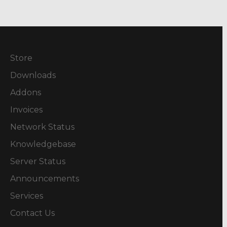
Store
Downloads
Addons
Invoices
Network Status
Knowledgebase
Server Status
Announcements
Services
Contact Us