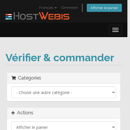
Français
Connexion
Afficher le panier
Toggle
navigat
Vérifier & commander
Catégories
Actions