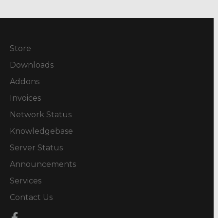
Store
Downloads
Addons
Invoices
Network Status
Knowledgebase
Server Status
Announcements
Services
Contact Us